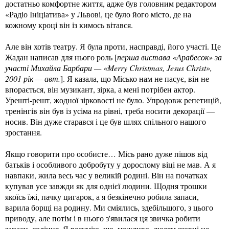
достатньо комфортне життя, адже був головним редактором
«Радіо Ініціатива» у Львові, це було його місто, де на
кожному кроці він із кимось вітався.
Але він хотів театру. Я була проти, насправді, його участі. Це
Жадан написав для нього роль [
перша вистава «Арабесок» за
участі Михайла Барбари — «Merry Christmas, Jesus Christ»,
2001 рік — авт.
]. Я казала, що Місько нам не пасує, він не
впорається, він музикант, зірка, а мені потрібен актор.
Урешті-решт, жодної зірковості не було. Упродовж репетицій,
тренінгів він був із усіма на рівні, треба носити декорації —
носив. Він дуже старався і це був шлях спільного нашого
зростання.
Якщо говорити про особисте… Місь рано дуже пішов від
батьків і особливого добробуту у дорослому віці не мав. А я
навпаки, жила весь час у великій родині. Він на початках
купував усе завжди як для однієї людини. Щодня трошки
якоїсь їжі, пачку цигарок, а я безкінечно робила запаси,
варила борщі на родину. Ми сміялись, здебільшого, з цього
приводу, але потім і в нього з'явилася ця звичка робити
запаси, соління. Я розумію, що, можливо, людям ззовні це