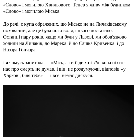
«Слово» і могилою Хвильового. Тепер я живу між будинком
«Слово» і могилою Міська.
До речі, є купа ображених, що Місько не на Личаківському
похований, але це була його воля, і цього достатньо.
Останні пару років, якщо ми були у Львові, ми обов'язково
ходили на Личаків, до Марека, й до Сашка Кривенка, і до
Назара Гончара.
І я чомусь запитала — «Місь, a ти б де хотів?», хоча ніхто з
нас про смерть не думав, і він, не роздумуючи, відповів «у
Харкові, біля тебе» — і все, немає дискусії.