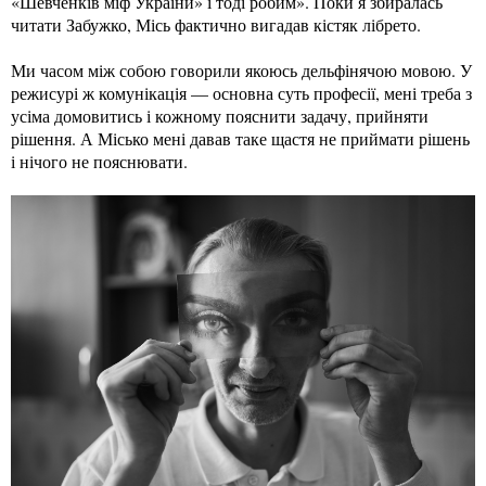
«Шевченків міф України» і тоді робим». Поки я збиралась
читати Забужко, Місь фактично вигадав кістяк лібрето.
Ми часом між собою говорили якоюсь дельфінячою мовою. У
режисурі ж комунікація — основна суть професії, мені треба з
усіма домовитись і кожному пояснити задачу, прийняти
рішення. А Місько мені давав таке щастя не приймати рішень
і нічого не пояснювати.