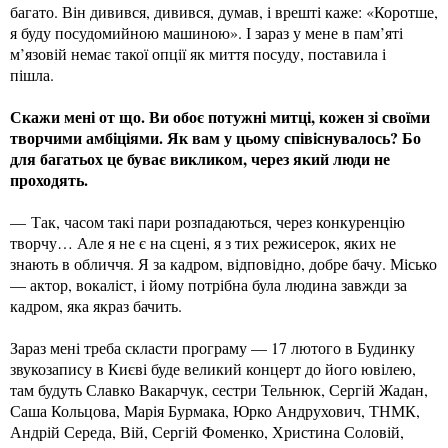
багато. Він дивився, дивився, думав, і врешті каже: «Коротше,
я буду посудомийною машиною». І зараз у мене в пам’яті
м’язовій немає такої опції як миття посуду, поставила і
пішла.
Скажи мені от що. Ви обоє потужні митці, кожен зі своїми
творчими амбіціями. Як вам у цьому співіснувалось? Бо
для багатьох це буває викликом, через який люди не
проходять.
— Так, часом такі пари розпадаються, через конкуренцію
творчу… Але я не є на сцені, я з тих режисерок, яких не
знають в обличчя. Я за кадром, відповідно, добре бачу. Місько
— актор, вокаліст, і йому потрібна була людина завжди за
кадром, яка якраз бачить.
Зараз мені треба скласти програму — 17 лютого в Будинку
звукозапису в Києві буде великий концерт до його ювілею,
там будуть Славко Вакарчук, сестри Тельнюк, Сергій Жадан,
Саша Кольцова, Марія Бурмака, Юрко Андрухович, ТНМК,
Андрій Середа, Вій, Сергій Фоменко, Христина Соловій,