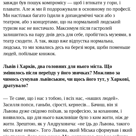
завжди був пошук компромісу — щоб і втикати у гори, і
плавати. Але ж ми й подорожували в основному по професії.
Ми настільки багато їздили в допандемічні часи або з
театром, або з концертами, що на нормальний людський
туризм нас не вистачало. Максимум після гастролей
залишитись на пару днів десь для себе, пробігтись музеями, в
театр сходити. А так, якщо вже відпустка нормальна,
людська, то ми ховались десь на березі моря, щоби поменьше
людей, побільше книжок.
Львів і Харків, два головних для нього міста. Що
змінилось після переїзду у його звичках? Можливо за
чимось сумував львівським, чи щось його тут, у Харкові,
дратувало?
— Те саме, що і нас з тобою, і всіх нас, «наших людей».
Засилля попси, ганьби, сірості, кернесів... Бачиш, він зі
Львова дуже свідомо поїхав, за професією, за коханням, і
виявилось, що для нього важливіше було з ким жити, ніж де
жити. Зрештою, як у Андруховича: «не їдь до Львова, такого
міста вже немає». Того Львова, який Міська сформував і який