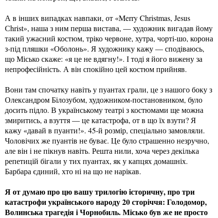
А в інших випадках навпаки, от «Merry Christmas, Jesus
Сhrist», наша з ним перша вистава, — художник вигадав йому
такий ужасний костюм, тріко червоне, хутра, чорті-шо, корона
з-під пляшки «Оболонь». Я художнику кажу — сподіваюсь,
що Місько скаже: «я це не вдягну!». І тоді я його вижену за
непрофесійність. А він спокійно цей костюм прийняв.
Вони там спочатку навіть у пуантах грали, це з нашого боку з
Олександром Білозубом, художником-постановником, було
досить підло. В українському театрі з костюмами ще можна
змиритись, а взуття — це катастрофа, от в що їх взути? Я
кажу «давай в пуанти!». 45-й розмір, спеціально замовляли.
Чоловічих же пуантів не буває. Це було страшенно незручно,
але він і не пікнув навіть. Решта нили, хоча через декілька
репетицій бігали у тих пуантах, як у капцях домашніх.
Барбара єдиний, хто ні на що не нарікав.
Я от думаю про цю вашу трилогію історичну, про три
катастрофи українського народу 20 сторіччя: Голодомор,
Волинська трагедія і Чорнобиль. Місько був же не просто