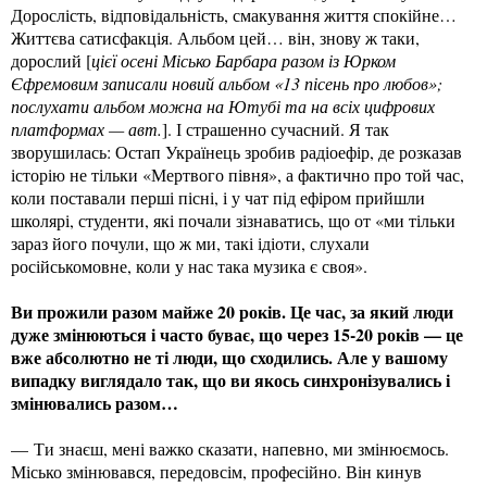
Дорослість, відповідальність, смакування життя спокійне…
Життєва сатисфакція. Альбом цей… він, знову ж таки,
дорослий [
цієї осені Місько Барбара разом із Юрком
Єфремовим записали новий альбом «13 пісень про любов»;
послухати альбом можна на Ютубі та на всіх цифрових
платформах — авт.
]. І страшенно сучасний. Я так
зворушилась: Остап Українець зробив радіоефір, де розказав
історію не тільки «Мертвого півня», а фактично про той час,
коли поставали перші пісні, і у чат під ефіром прийшли
школярі, студенти, які почали зізнаватись, що от «ми тільки
зараз його почули, що ж ми, такі ідіоти, слухали
російськомовне, коли у нас така музика є своя».
Ви прожили разом майже 20 років. Це час, за який люди
дуже змінюються і часто буває, що через 15-20 років — це
вже абсолютно не ті люди, що сходились. Але у вашому
випадку виглядало так, що ви якось синхронізувались і
змінювались разом…
— Ти знаєш, мені важко сказати, напевно, ми змінюємось.
Місько змінювався, передовсім, професійно. Він кинув