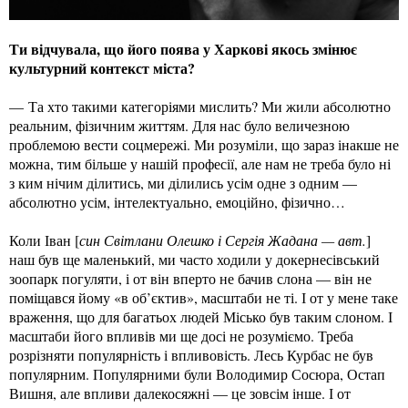
Ти відчувала, що його поява у Харкові якось змінює
культурний контекст міста?
— Та хто такими категоріями мислить? Ми жили абсолютно
реальним, фізичним життям. Для нас було величезною
проблемою вести соцмережі. Ми розуміли, що зараз інакше не
можна, тим більше у нашій професії, але нам не треба було ні
з ким нічим ділитись, ми ділились усім одне з одним —
абсолютно усім, інтелектуально, емоційно, фізично…
Коли Іван [
син Світлани Олешко і Сергія Жадана — авт.
]
наш був ще маленький, ми часто ходили у докернесівський
зоопарк погуляти, і от він вперто не бачив слона — він не
поміщався йому «в об’єктив», масштаби не ті. І от у мене таке
враження, що для багатьох людей Місько був таким слоном. І
масштаби його впливів ми ще досі не розуміємо. Треба
розрізняти популярність і впливовість. Лесь Курбас не був
популярним. Популярними були Володимир Сосюра, Остап
Вишня, але впливи далекосяжні — це зовсім інше. І от