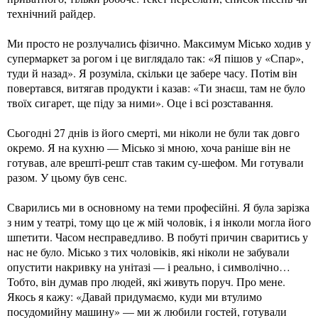
технічний райдер.
Ми просто не розлучались фізично. Максимум Місько ходив у
супермаркет за рогом і це виглядало так: «Я пішов у «Спар»,
туди й назад». Я розуміла, скільки це забере часу. Потім він
повертався, витягав продукти і казав: «Ти знаєш, там не було
твоїх сигарет, ще піду за ними». Оце і всі розставання.
Сьогодні 27 днів із його смерті, ми ніколи не були так довго
окремо. Я на кухню — Місько зі мною, хоча раніше він не
готував, але врешті-решт став таким су-шефом. Ми готували
разом. У цьому був сенс.
Сварились ми в основному на теми професійні. Я була зарізка
з ним у театрі, тому що це ж мій чоловік, і я інколи могла його
шпетити. Часом несправедливо. В побуті причин сваритись у
нас не було. Місько з тих чоловіків, які ніколи не забували
опустити накривку на унітазі — і реально, і символічно…
Тобто, він думав про людей, які живуть поруч. Про мене.
Якось я кажу: «Давай придумаємо, куди ми втулимо
посудомийну машину» — ми ж любили гостей, готували