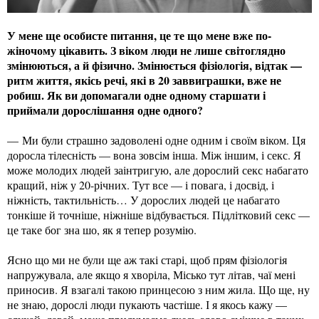
У мене ще особисте питання, це те що мене вже по-
жіночому цікавить. З віком люди не лише світоглядно
змінюються, а й фізично. Змінюється фізіологія, відтак —
ритм життя, якісь речі, які в 20 заввиграшки, вже не
робиш. Як ви допомагали одне одному старшати і
приймали дорослішання одне одного?
— Ми були страшно задоволені одне одним і своїм віком. Ця
доросла тілесність — вона зовсім інша. Між іншим, і секс. Я
може молодих людей заінтригую, але дорослий секс набагато
кращий, ніж у 20-річних. Тут все — і повага, і досвід, і
ніжність, тактильність… У дорослих людей це набагато
тонкіше й точніше, ніжніше відбувається. Підлітковий секс —
це таке бог зна шо, як я тепер розумію.
Ясно що ми не були ще аж такі старі, щоб прям фізіологія
напружувала, але якщо я хворіла, Місько тут літав, чаї мені
приносив. Я взагалі такою принцесою з ним жила. Що ще, ну
не знаю, дорослі люди пукають частіше. І я якось кажу —