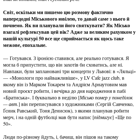
Світ, оскільки ми пишемо цю розмову фактично
напередодні Міськового ювілею, то давай саме з нього й
почнемо. Як ви планували його святкувати? Як Місько
взагалі рефлексував цей вік? Адже за великим рахунком у
нашій культурі 50 все ще сприймається як щось таке
межове, епохальне.
— Готувався. З іронією ставився, але реально готувався. Я
могла б припустити, що він захотів би сховатись, але ні.
Навпаки, були заплановані три концерти у Львові: в «Ляльці»
— «Монологи про найважливіше», у LV Cafe jazz club, в
якому він із Марком Токарем та Андрієм Арнаутовим мав
новий проєкт робити, і вечірка до дня народження в пабі
«Братиська». І буквально в неділю [
Місько помер у понеділок
— авт.
] він переписувався з художниками (Сергій Савченко,
Ґєник Равський, Тоня Денисюк), з якими планував робити
мерч, і на одній футболці мав бути напис [
підмигує
] «Ще по
50».
Люди по-різному йдуть, і, бачиш, він пішов на такому