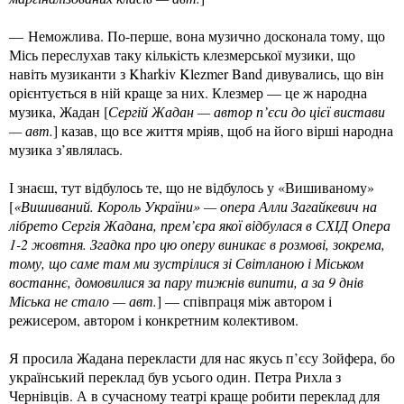
— Неможлива. По-перше, вона музично досконала тому, що
Місь переслухав таку кількість клезмерської музики, що
навіть музиканти з Kharkiv Klezmer Band дивувались, що він
орієнтується в ній краще за них. Клезмер — це ж народна
музика, Жадан [
Сергій Жадан — автор п’єси до цієї вистави
— авт.
] казав, що все життя мріяв, щоб на його вірші народна
музика з’являлась.
І знаєш, тут відбулось те, що не відбулось у «Вишиваному»
[
«Вишиваний. Король України» — опера Алли Загайкевич на
лібрето Сергія Жадана, прем’єра якої відбулася в СХІД Опера
1-2 жовтня. Згадка про цю оперу виникає в розмові, зокрема,
тому, що саме там ми зустрілися зі Світланою і Міськом
востаннє, домовилися за пару тижнів випити, а за 9 днів
Міська не стало — авт.
] — співпраця між автором і
режисером, автором і конкретним колективом.
Я просила Жадана перекласти для нас якусь п’єсу Зойфера, бо
український переклад був усього один. Петра Рихла з
Чернівців. А в сучасному театрі краще робити переклад для