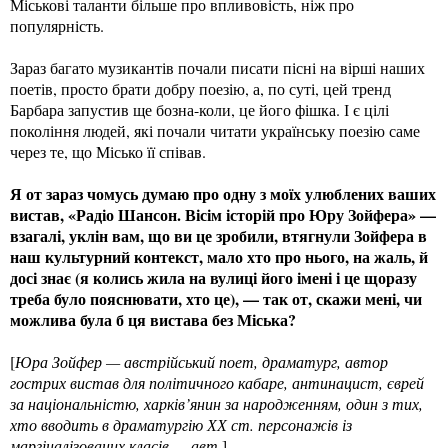
Міськові таланти більше про впливовість, ніж про
популярність.
Зараз багато музикантів почали писати пісні на вірші наших
поетів, просто брати добру поезію, а, по суті, цей тренд
Барбара запустив ще бозна-коли, це його фішка. І є цілі
покоління людей, які почали читати українську поезію саме
через те, що Місько її співав.
Я от зараз чомусь думаю про одну з моїх улюблених ваших
вистав, «Радіо Шансон. Вісім історій про Юру Зойфера» —
взагалі, уклін вам, що ви це зробили, втягнули Зойфера в
наш культурний контекст, мало хто про нього, на жаль, й
досі знає (я колись жила на вулиці його імені і це щоразу
треба було пояснювати, хто це), — так от, скажи мені, чи
можлива була б ця вистава без Міська?
[
Юра Зойфер — австрійський поет, драматург, автор
гострих вистав для політичного кабаре, антинацист, єврей
за національністю, харків’янин за народженням, один з тих,
хто вводить в драматургію ХХ ст. персонажів із
маргіналізованих класів — авт.
]