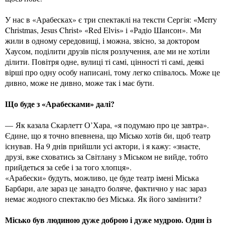
У нас в «Арабесках» є три спектаклі на тексти Сергія: «Merry
Christmas, Jesus Christ» «Red Elvis» і «Радіо Шансон». Ми
жили в одному середовищі, і можна, звісно, за доктором
Хаусом, поділити друзів після розлучення, але ми не хотіли
ділити. Повітря одне, вулиці ті самі, цінності ті самі, деякі
вірші про одну особу написані, тому легко співалось. Може це
дивно, може не дивно, може так і має бути.
Що буде з «Арабесками» далі?
— Як казала Скарлетт О’Хара, «я подумаю про це завтра».
Єдине, що я точно впевнена, що Місько хотів би, щоб театр
існував. На 9 днів прийшли усі актори, і я кажу: «знаєте,
друзі, вже сховатись за Світлану з Міськом не вийде, тобто
прийдеться за себе і за того хлопця».
«Арабески» будуть, можливо, це буде театр імені Міська
Барбари, але зараз це занадто боляче, фактично у нас зараз
немає жодного спектаклю без Міська. Як його замінити?
Місько був людиною дуже доброю і дуже мудрою. Один із