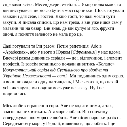
справами всіма. Месенджери, емейли… Якщо польською, то
він листувався, це могло бути з моєї скриньки. Щось готували
завжди і для себе, і гостей. Якщо гості, то далі могли бути
закупи. Я писала списки, що нам треба, а він уже йшов сам у
магазин чи на базар. Він знав, де він купує м’ясо, фрукти-
овочі, я поняття зеленого не мала про це.
Далі готували та їли разом. Потім репетиція. Або в
«Арабесках», або у нього з Юрком [
Єфремовим
] у нас вдома.
Ввечері разом дивились серіали — це і відпочинок, і елемент
професії. Із зовсім останнього почали дивитись «Колапс»
[
документальний серіал від Суспільного про здобуття
Україною Незалежності — авт.
]. Ми подивились одну серію,
а вони викладали одну на тиждень, і Місь сказав, що нехай
усі викладуть, ми подивимось уже всі зразу. Ну і не
подивились.
Місь любив страшенно гори. Але не ходити ними, а так,
знаєш, на них втикать. А я море люблю. Він спочатку
стверджував, що моря не любить. Але після парочки разів на
Середземному морі, у Герцлії, виявилось, що любить. І це