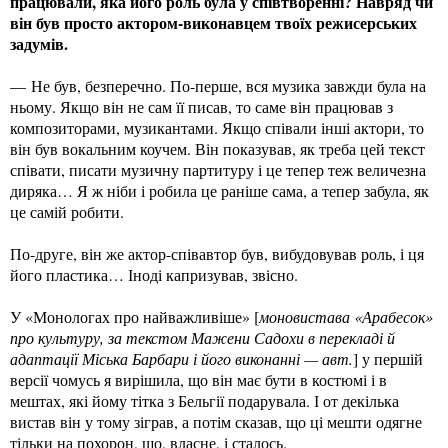
працювали, яка його роль була у співтворенні? Навряд чи
він був просто актором-виконавцем твоїх режисерських
задумів.
— Не був, безперечно. По-перше, вся музика завжди була на
ньому. Якщо він не сам її писав, то саме він працював з
композиторами, музикантами. Якщо співали інші актори, то
він був вокальним коучем. Він показував, як треба цей текст
співати, писати музичну партитуру і це тепер теж величезна
диряка… Я ж ніби і робила це раніше сама, а тепер забула, як
це самій робити.
По-друге, він же актор-співавтор був, вибудовував роль, і ця
його пластика… Іноді капризував, звісно.
У «Монологах про найважливіше» [
моновистава «Арабесок»
про культуру, за текстом Мажени Садохи в перекладі й
адаптації Міська Барбари і його виконанні — авт.
] у першій
версії чомусь я вирішила, що він має бути в костюмі і в
мештах, які йому тітка з Бельгії подарувала. І от декілька
вистав він у тому зіграв, а потім сказав, що ці мешти одягне
тільки на похорон, що, власне, і сталось.