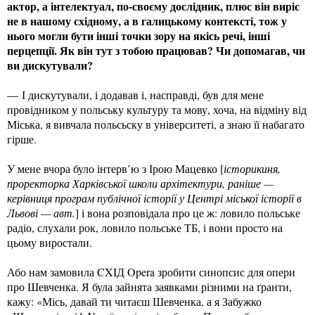
актор, а інтелектуал, по-своєму дослідник, плюс він виріс
не в нашому східному, а в галицькому контексті, тож у
нього могли бути інші точки зору на якісь речі, інші
перцепції. Як він тут з тобою працював? Чи допомагав, чи
ви дискутували?
— І дискутували, і додавав і, насправді, був для мене
провідником у польську культуру та мову, хоча, на відміну від
Міська, я вивчала польсьску в університеті, а знаю її набагато
гірше.
У мене вчора було інтерв’ю з Ірою Мацевко [
історикиня,
проректорка Харківської школи архітектури, раніше —
керівниця програм публічної історії у Центрі міської історії в
Львові — авт.
] і вона розповідала про це ж: ловило польське
радіо, слухали рок, ловило польське ТБ, і вони просто на
цьому виростали.
Або нам замовила CXIД Opera зробити синопсис для опери
про Шевченка. Я була зайнята заявками різними на ґранти,
кажу: «Місь, давай ти читаєш Шевченка, а я Забужко