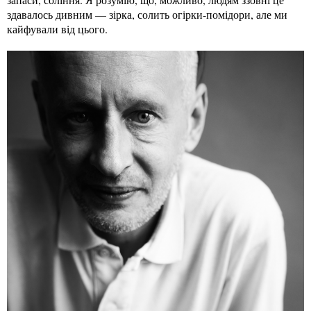
здавалось дивним — зірка, солить огірки-помідори, але ми
кайфували від цього.