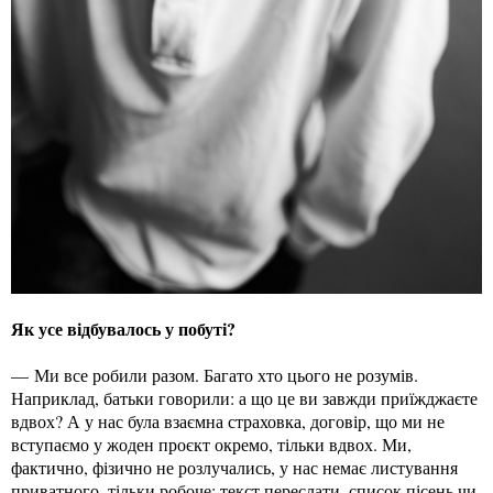
Як усе відбувалось у побуті?
— Ми все робили разом. Багато хто цього не розумів.
Наприклад, батьки говорили: а що це ви завжди приїжджаєте
вдвох? А у нас була взаємна страховка, договір, що ми не
вступаємо у жоден проєкт окремо, тільки вдвох. Ми,
фактично, фізично не розлучались, у нас немає листування
приватного, тільки робоче: текст переслати, список пісень чи