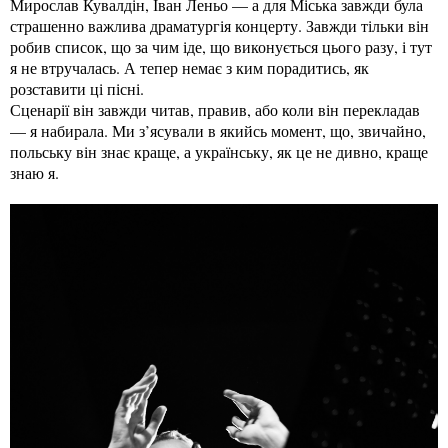
Мирослав Кувалдін, Іван Леньо — а для Міська завжди була
страшенно важлива драматургія концерту. Завжди тільки він
робив список, що за чим іде, що виконується цього разу, і тут
я не втручалась. А тепер немає з ким порадитись, як
розставити ці пісні.
Сценарії він завжди читав, правив, або коли він перекладав
— я набирала. Ми з’ясували в якийсь момент, що, звичайно,
польську він знає краще, а українську, як це не дивно, краще
знаю я.