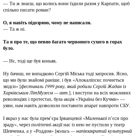
— Ти ж знаєш, що колись вони їздили разом у Карпати, щоб
спільно писати роман?
О, я навіть підозрюю, чому не написали.
— Та ж ні.
Та я про те, що певно багато червоного сухого в горах
було.
— Нє, тоді ще був коньяк.
Ну бачиш, не випадково Сергій Міська тоді запросив. Ясно,
що ми були знайомі раніше, і був «Апокаліпсис почнеться
звідси» [
фестиваль 1999 року, який робили Сергій Жадан із
Харківським ЛітМузеєм — авт.
], і виступи на всіх можливих
революціях і протестах, була акція «Україна без Кучми» —
уяви, нам навіть дозволили поставити апарат навпроти СБУ.
І якраз у нас була прем’єра Ірванцевої «Маленької п’єси про
зраду», через політичні акції нас із нею не пустили у театр
Шевченка, а у «Роддом» [
колись — напівзакритий культурний