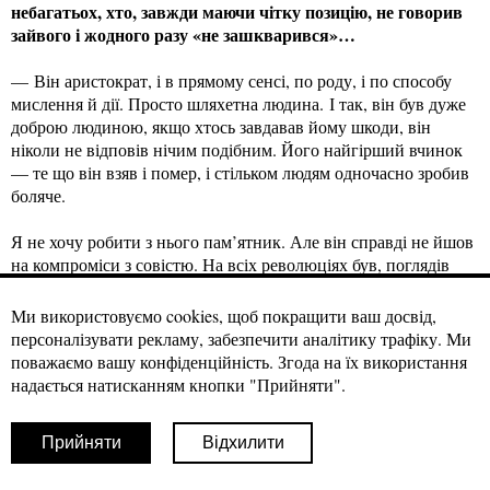
небагатьох, хто, завжди маючи чітку позицію, не говорив
зайвого і жодного разу «не зашкварився»…
— Він аристократ, і в прямому сенсі, по роду, і по способу
мислення й дії. Просто шляхетна людина. І так, він був дуже
доброю людиною, якщо хтось завдавав йому шкоди, він
ніколи не відповів нічим подібним. Його найгірший вчинок
— те що він взяв і помер, і стільком людям одночасно зробив
боляче.
Я не хочу робити з нього пам’ятник. Але він справді не йшов
на компроміси з совістю. На всіх революціях був, поглядів
своїх не приховував і чітко артикулював свою позицію. У
цього теж була своя ціна — матеріальна. Часом грошей не
Ми використовуємо cookies, щоб покращити ваш досвід,
було взагалі. Але ми обрали дорослу позицію і говорили між
персоналізувати рекламу, забезпечити аналітику трафіку. Ми
собою, що якщо гроші — це найбільша проблема у житті,
поважаємо вашу конфіденційність. Згода на їх використання
значить ми щасливі люди.
надається натисканням кнопки "Прийняти".
Прийняти
Відхилити