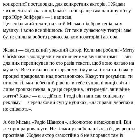
конкретної постановки, для конкретних акторів. І Жадан
читав, читав і сказав «Давай я тобі краще сам напишу п’єсу
про Юру Зойфера» — і написав.
Це геніальний текст, на який Місько підібрав геніальну
музику, і воно все зійшлось. От так в сучасному театрі і має
бути: спільна робота режисера, композиторів і автора.
Жадан — слухняний уважний автор. Коли ми робили «Merry
Christmas» з молодими недосвідченими музикантами — він
для них переписував по сто разів тексти, щоб воно лягало на
музику. Все писалось по-гарячому, і музика, і тексти, і вже у
процесі працювали над постановкою. Кажу: ти розумієш, ти
пишеш тільки небесний рівень, в тебе суцільні вищі світи і
лише трошки пекла, а де ця середина, інтермедія, звичайне
життя? Каже — ага, дійсно. І тоді він написав соціальну
рекламу — черепаховий суп у кубиках, «насправді черепахи
не співають».
А без Міська «Радіо Шансон», абсолютно неможливий. Він
же пропрацював усе. Не тільки у своїх партіях, а й для решти
проспівав. Жоден актор самостійно б не впорався там із