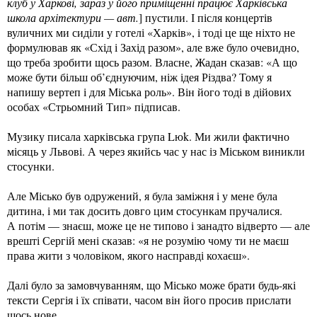
клуб у Харкові, зараз у його приміщенні працює Харківська
школа архітектури — авт.
] пустили. І після концертів
вуличних ми сиділи у готелі «Харків», і тоді це ще ніхто не
формулював як «Схід і Захід разом», але вже було очевидно,
що треба зробити щось разом. Власне, Жадан сказав: «А що
може бути більш об’єднуючим, ніж ідея Різдва? Тому я
напишу вертеп і для Міська роль». Він його тоді в дійових
особах «Стрьомний Тип» підписав.
Музику писала харківська група Lюk. Ми жили фактично
місяць у Львові. А через якийсь час у нас із Міськом виникли
стосунки.
Але Місько був одружений, я була заміжня і у мене була
дитина, і ми так досить довго цим стосункам пручалися.
А потім — знаєш, може це не типово і занадто відверто — але
врешті Сергій мені сказав: «я не розумію чому ти не маєш
права жити з чоловіком, якого насправді кохаєш».
Далі було за замовчуванням, що Місько може брати будь-які
тексти Сергія і їх співати, часом він його просив прислати
щось нове.