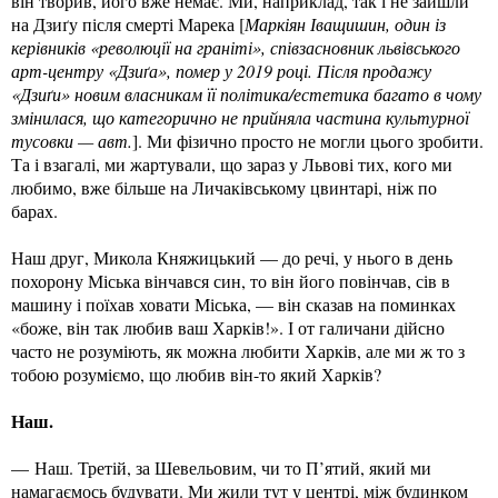
він творив, його вже немає. Ми, наприклад, так і не зайшли
на Дзиґу після смерті Марека [
Маркіян Іващишин, один із
керівників «революції на граніті», співзасновник львівського
арт-центру «Дзиґа», помер у 2019 році. Після продажу
«Дзиґи» новим власникам її політика/естетика багато в чому
змінилася, що категорично не прийняла частина культурної
тусовки — авт.
]. Ми фізично просто не могли цього зробити.
Та і взагалі, ми жартували, що зараз у Львові тих, кого ми
любимо, вже більше на Личаківському цвинтарі, ніж по
барах.
Наш друг, Микола Княжицький — до речі, у нього в день
похорону Міська вінчався син, то він його повінчав, сів в
машину і поїхав ховати Міська, — він сказав на поминках
«боже, він так любив ваш Харків!». І от галичани дійсно
часто не розуміють, як можна любити Харків, але ми ж то з
тобою розуміємо, що любив він-то який Харків?
Наш.
— Наш. Третій, за Шевельовим, чи то П’ятий, який ми
намагаємось будувати. Ми жили тут у центрі, між будинком