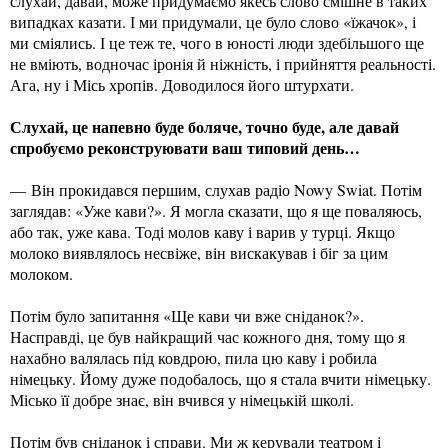
слухай, давай, може придумаємо якесь слово смішне в таких
випадках казати. І ми придумали, це було слово «їжачок», і
ми сміялись. І це теж те, чого в юності люди здебільшого ще
не вміють, водночас іронія й ніжність, і прийняття реальності.
Ага, ну і Місь хропів. Доводилося його штурхати.
Слухай, це напевно буде боляче, точно буде, але давай
спробуємо реконструювати ваш типовий день…
— Він прокидався першим, слухав радіо Nowy Swiat. Потім
заглядав: «Уже кави?». Я могла сказати, що я ще поваляюсь,
або так, уже кава. Тоді молов каву і варив у турці. Якщо
молоко виявлялось несвіже, він вискакував і біг за цим
молоком.
Потім було запитання «Ще кави чи вже сніданок?».
Насправді, це був найкращий час кожного дня, тому що я
нахабно валялась під ковдрою, пила цю каву і робила
німецьку. Йому дуже подобалось, що я стала вчити німецьку.
Місько її добре знає, він вчився у німецькій школі.
Потім був сніданок і справи. Ми ж керували театром і