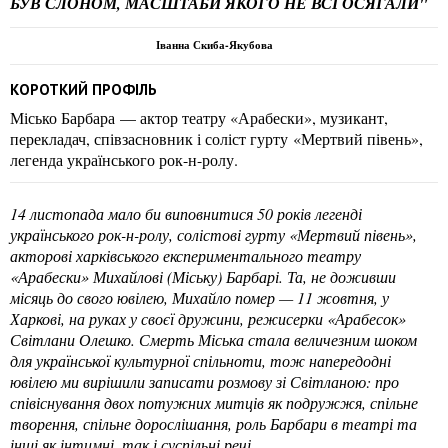
БУВ СЛОНОМ, МАСШТАБИ ЯКОГО НЕ ВСІ ОСЯГАЛИ"
Іванна Скиба-Якубова
КОРОТКИЙ ПРОФІЛЬ
Місько Барбара — актор театру «Арабески», музикант,
перекладач, співзасновник і соліст гурту «Мертвий півень»,
легенда українського рок-н-ролу.
14 листопада мало би виповнитися 50 років легенді
українського рок-н-ролу, солістові гурту «Мертвий півень»,
акторові харківського експериментального театру
«Арабески» Михайлові (Міську) Барбарі. Та, не доживши
місяць до свого ювілею, Михайло помер — 11 жовтня, у
Харкові, на руках у своєї дружини, режисерки «Арабесок»
Світлани Олешко. Смерть Міська стала величезним шоком
для української культурної спільноти, тож напередодні
ювілею ми вирішили записати розмову зі Світланою: про
співіснування двох потужних митців як подружжя, спільне
творення, спільне дорослішання, роль Барбари в театрі та
інші як інтимні, так і суспільні речі.