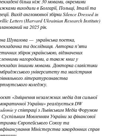
рекладені більш ніж 30 мовами, окремими
ижками виходили в Болгарії, Польщі, Італії та
еції. Вихід англомовної збірки Silence Dressed in
rillic Letters (Harvard Ukrainian Research Institute)
планований на 2025 рік.
ина Шувалова — українська поетка,
рекладачка та дослідниця. Авторка пʼяти
етичних збірок українською, відзначених
сленними нагородами, а також книг у
рекладах іншими мовами. Докторка славістики
мбриджського університету та магістриня
рівняльного літературознавства
ртмутського коледжу.
оєкт «Зміцнення незалежних медіа для сильної
мократичної України» реалізується DW
ademie у співпраці з Львівським Медіа Форумом
 Суспільним Мовленням України за фінансової
дтримки Європейського Союзу та
івфінансування Міністерства закордонних справ
меччини.