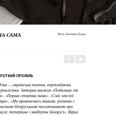
ЛА САМА
Фото Антоніна Дурда
РОТКИЙ ПРОФІЛЬ
 Ківа — українська поетка, перекладачка,
рналістка. Авторка книжок «Подальше от
я», «Перша сторінка зими», «Сміх згаслої
три», «Ми прокинемось іншими: розмови з
часними білоруськими письменниками про
нуле, теперішнє і майбутнє Білорусі». Вірші