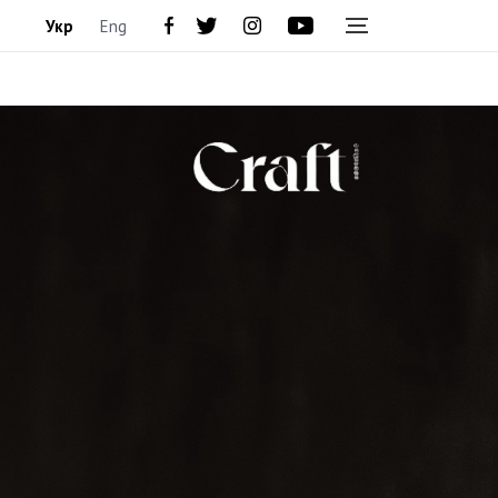
Укр
Eng