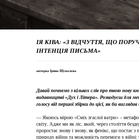
ІЯ КІВА: «З ВІДЧУТТЯ, ЩО ПОР
ІНТЕНЦІЯ ПИСЬМА»
авторка Ірина Шувалова
Давай почнемо з кількох слів про твою нову к
видавництві «Дух і Літера». Розкодуєш для ме
голосу від першої збірки до цієї, як би вигляд
— Якоюсь мірою «Сміх згаслої ватри» – метафора
світу. Адже ми як ліс, який, через століття без
проростає знову і знову, як фенікс, що постає з
природу війни та можливість перемоги у війні: 