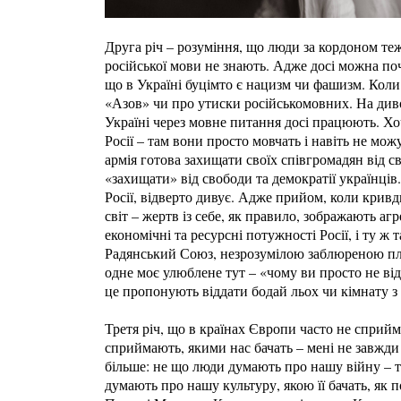
Друга річ – розуміння, що люди за кордоном теж
російської мови не знають. Адже досі можна по
що в Україні буцімто є нацизм чи фашизм. Коли
«Азов» чи про утиски російськомовних. На диво
Україні через мовне питання досі працюють. Хо
Росії – там вони просто мовчать і навіть не мо
армія готова захищати своїх співгромадян від с
«захищати» від свободи та демократії українці
Росії, відверто дивує. Адже прийом, коли крив
світ – жертв із себе, як правило, зображають аг
економічні та ресурсні потужності Росії, і ту ж 
Радянський Союз, незрозумілою заблюреною пля
одне моє улюблене тут – «чому ви просто не відд
це пропонують віддати бодай льох чи кімнату з
Третя річ, що в країнах Європи часто не сприйм
сприймають, якими нас бачать – мені не завжди в
більше: не що люди думають про нашу війну – т
думають про нашу культуру, якою її бачать, як 