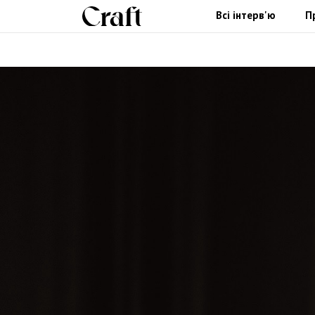
Всі інтерв'ю
П