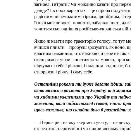
загибелі і втрати? Чи можливо казати про перем
деінде? І в обох варіантах – це спроба подумат
радісним, переможним, гірким, іронійним, істери
їхньої можливості, повноти, забарвленості, адже
точиться сьогоднішня російсько-українська війн
Якщо ж казати про траєкторію голосу, то тут ме
вчишся пливти – пробуєш зрозуміти, як воно, що
власним бажанням, ототожнюючи себе не так з п
експериментуючи з поетикою та мовою, прискор
відчуваєш себе і річкою, і плавцем водночас, бо
створюєш і річку, і саму себе.
Останніми роками ти дуже багато їздиш: за
включаєшся в розмови про Україну за її ме
чи хибними уявленнями про Україну ти найчас
моменти, коли чийсь погляд іззовні, з-поза пр
щось важливе, що складно було б розгледіти з
— Перша річ, на яку звертаєш увагу, – це диску
стереотипі, нерозумінні чи викривленому сприйня