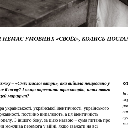
УЧ НЕМАЄ УМОВНИХ «СВОЇХ», КОЛИСЬ ПОСТА
нижку – «Сміх згаслої ватри», яка вийшла нещодавно у
КО
не її назву? І якщо окреслити траєкторію, шлях твого
Ія
ав цей маршрут?
жу
ра
 українськості, української ідентичності, українського
ва
державності, постійно випалюють, а ця ідентичність
су
 попелу. З іншого боку, за цією назвою – сума питань про
ми
чи можлива перемога у війні, якщо зважати на всі