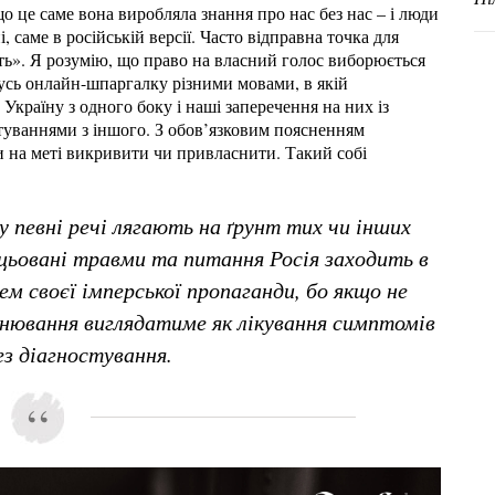
що це саме вона виробляла знання про нас без нас – і люди
, саме в російській версії. Часто відправна точка для
іть». Я розумію, що право на власний голос виборюється
кусь онлайн-шпаргалку різними мовами, в якій
Україну з одного боку і наші заперечення на них із
уваннями з іншого. З обов’язковим поясненням
и на меті викривити чи привласнити. Такий собі
у певні речі лягають на ґрунт тих чи інших
ацьовані травми та питання Росія заходить в
ем своєї імперської пропаганди, бо якщо не
снювання виглядатиме як лікування симптомів
ез діагностування.