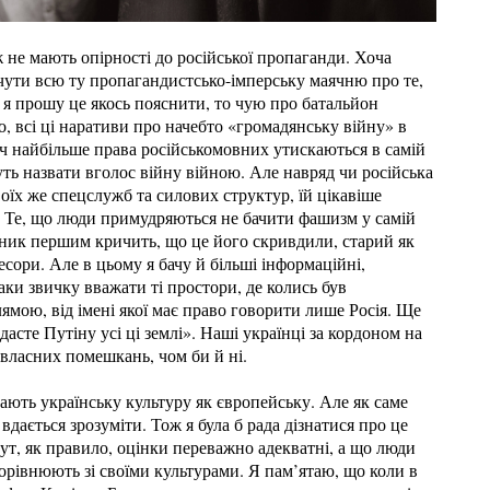
 не мають опірності до російської пропаганди. Хоча
чути всю ту пропагандистсько-імперську маячню про те,
 я прошу це якось пояснити, то чую про батальйон
, всі ці наративи про начебто «громадянську війну» в
ч найбільше права російськомовних утискаються в самій
жуть назвати вголос війну війною. Але навряд чи російська
воїх же спецслужб та силових структур, їй цікавіше
в. Те, що люди примудряються не бачити фашизм у самій
дник першим кричить, що це його скривдили, старий як
ресори. Але в цьому я бачу й більші інформаційні,
таки звичку вважати ті простори, де колись був
мою, від імені якої має право говорити лише Росія. Ще
асте Путіну усі ці землі». Наші українці за кордоном на
 власних помешкань, чом би й ні.
ають українську культуру як європейську. Але як саме
дається зрозуміти. Тож я була б рада дізнатися про це
ут, як правило, оцінки переважно адекватні, а що люди
порівнюють зі своїми культурами. Я пам’ятаю, що коли в