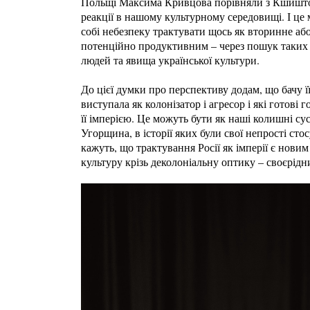
Польщі Максима Кривцова порівняли з Кшишто
реакції в нашому культурному середовищі. І це 
собі небезпеку трактувати щось як вторинне аб
потенційно продуктивним – через пошук таких а
людей та явища української культури.
До цієї думки про перспективу додам, що бачу ї
виступала як колонізатор і агресор і які готові
її імперією. Це можуть бути як наші колишні сус
Угорщина, в історії яких були свої непрості сто
кажуть, що трактування Росії як імперії є новим 
культуру крізь деколоніальну оптику – своєрід