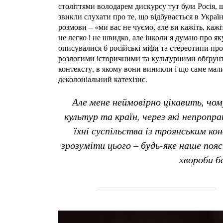
століттями володарем дискурсу тут була Росія, 
звикли слухати про те, що відбувається в Україні
розмови – «ми вас не чуємо, але ви кажіть, каж
не легко і не швидко, але інколи я думаю про я
описувалися б російські міфи та стереотипи про 
розлогими історичними та культурними обґрунт
контексту, в якому вони виникли і що саме мал
деколоніальний катехізис.
Але мене неймовірно цікавить, чом
культур та країн, через які непропр
їхні суспільства із троянським кон
зрозуміти цього – будь-яке наше поя
хвороби б