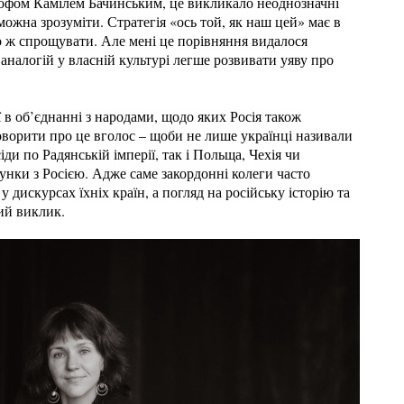
фом Камілем Бачинським, це викликало неоднозначні
можна зрозуміти. Стратегія «ось той, як наш цей» має в
о ж спрощувати. Але мені це порівняння видалося
налогій у власній культурі легше розвивати уяву про
ї в об’єднанні з народами, щодо яких Росія також
 говорити про це вголос – щоби не лише українці називали
іди по Радянській імперії, так і Польща, Чехія чи
сунки з Росією. Адже саме закордонні колеги часто
у дискурсах їхніх країн, а погляд на російську історію та
ний виклик.