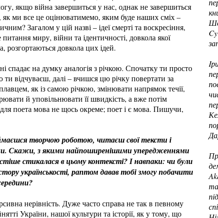
пе
огу, якщо війна завершиться у нас, однак не завершиться
кн
и, як ми все це оцінюватимемо, яким буде наших сміх –
Шв
чним? Загалом у цій назві – ідеї смерті та воскресіння,
Cy
 питання миру, війни та ідентичності, довкола якої
за
а, розгортаються довкола цих ідей.
Iр
ні спадає на думку аналогія з річкою. Спочатку ти просто
пе
 ти відчуваєш, далі – вчишся цю річку повертати за
по
лавцем, як із самою річкою, змінювати напрямок течії,
чи
ювати й уповільнювати її швидкість, а вже потім
пе
 для поета мова не щось окреме; поет і є мова. Пишучи,
Ке
по
Да
ймаєшся творчою роботою, читаєш свої тексти і
жами. Скажи, з якими найпоширенішими упередженнями
Пр
тіше стикалася в цьому контексті? І навпаки: чи були
де
остору українськості, раптом давав тобі змогу побачити
Ak
середини?
та
пі
рсивна нерівність. Дуже часто справа не так в певному
сп
тті України, нашої культури та історії, як у тому, що
Ні