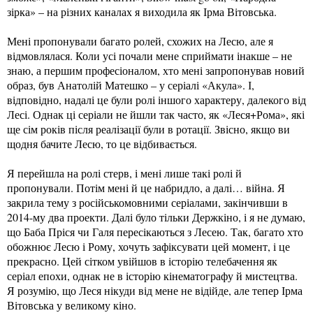
зірка» – на різних каналах я виходила як Ірма Вітовська.
Мені пропонували багато ролей, схожих на Лесю, але я
відмовлялася. Коли усі почали мене сприймати інакше – не
знаю, а першим професіоналом, хто мені запропонував новий
образ, був Анатолій Матешко – у серіалі «Акула». І,
відповідно, надалі це були ролі іншого характеру, далекого від
Лесі. Однак ці серіали не йшли так часто, як «Леся+Рома», які
ще сім років після реалізації були в ротації. Звісно, якщо ви
щодня бачите Лесю, то це відбивається.
Я перейшла на ролі стерв, і мені лише такі ролі й
пропонували. Потім мені й це набридло, а далі… війна. Я
закрила тему з російськомовними серіалами, закінчивши в
2014-му два проекти. Далі було тільки Держкіно, і я не думаю,
що Баба Пріся чи Галя пересікаються з Лесею. Так, багато хто
обожнює Лесю і Рому, хочуть зафіксувати цей момент, і це
прекрасно. Цей сітком увійшов в історію телебачення як
серіал епохи, однак не в історію кінематографу й мистецтва.
Я розумію, що Леся нікуди від мене не відійде, але тепер Ірма
Вітовська у великому кіно.