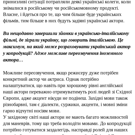
принизливі ситуації потрапляли деякі українські колеги, коли
знімалися в російському чи російськомовному продукті.
Власне, і йдеться про те, що чим більше буде українських
фільмів, тим більше в них будуть задіяні українські актори.
Ви нещодавно завершили зйомки в українсько-італійському
фільмі, де зіграли українку, що говорить італійською. Це
максимум, на який може розраховувати український актор
у копродукції? Адже можливе переозвучення іноземного
актора…
Можливе переозвучення, якщо режисеру дуже потрібен
конкретний актор чи актриса. Однак потрібно
налаштуватися, що навіть при хорошому рівні англійської
наші актори переважно отримуватимуть ролі людей зі Східної
Європи, адже акцент нікуди не подінеш. Західні мови також
різнобарвні, там є діалекти, суржики, акценти, і мовні зміни
гарно відчутні носіям мови.
У західному світі наші актори не мають багато можливостей
для маневрів, тому що треба володіти мовами. До копродукції
потрібно готуватися заздалегідь, насправді ролей для наших