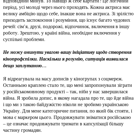
відповідний минув. То навіщо ж себе картати? Це логічний
період, усі молоді через нього проходять. Кожна актриса має
велику амбіцію щодо себе, інакше вона не актриса. Зі зрілістю
приходить заспокоєння і розуміння, що існує багато чудових
речей: сім’я, друзі, подорожі, відпочинок, включення в іншу
роботу. Зрештою, у країні війна, необхідне включення у
суспільні проблеми.
Не можу оминути увагою вашу ініціативу щодо створення
кінопрофспілки. Наскільки я розумію, ситуація виявилася
дещо заплутаною…
Я відреагувала на масу дописів у кіногрупах з соцмереж.
Останньою краплею стало те, що мені запропонували зіграти
у російськомовному продукті – так, ніби у нас завершилася
війна. Я зробила допис, в якому нагадала про те, що йде війна
і що ми з такою байдужістю ніколи не зробимо українською
Україну. Для мене категоричне питання, по який бік стояти, і
мова є маркером цього. Продовжувати зніматися російською
– це означає продовжувати тримати в капсулізації більшу
частину громадян.