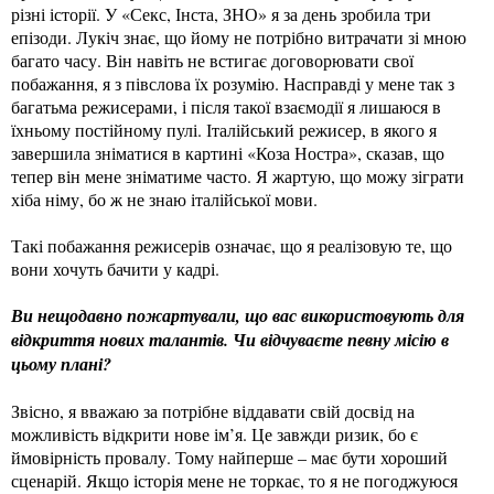
різні історії. У «Секс, Інста, ЗНО» я за день зробила три
епізоди. Лукіч знає, що йому не потрібно витрачати зі мною
багато часу. Він навіть не встигає договорювати свої
побажання, я з півслова їх розумію. Насправді у мене так з
багатьма режисерами, і після такої взаємодії я лишаюся в
їхньому постійному пулі. Італійський режисер, в якого я
завершила зніматися в картині «Коза Ностра», сказав, що
тепер він мене зніматиме часто. Я жартую, що можу зіграти
хіба німу, бо ж не знаю італійської мови.
Такі побажання режисерів означає, що я реалізовую те, що
вони хочуть бачити у кадрі.
Ви нещодавно пожартували, що вас використовують для
відкриття нових талантів. Чи відчуваєте певну місію в
цьому плані?
Звісно, я вважаю за потрібне віддавати свій досвід на
можливість відкрити нове ім’я. Це завжди ризик, бо є
ймовірність провалу. Тому найперше – має бути хороший
сценарій. Якщо історія мене не торкає, то я не погоджуюся