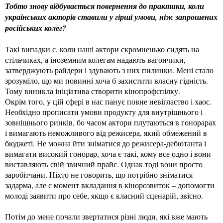
Тобто знову відбувається повернення до практики, коли
українських акторів ставили у гірші умови, ніж запрошених
російських колег?
Такі випадки є, коли наші актори скромненько сидять на
стільчиках, а іноземним колегам надають вагончики,
затверджують райдери і здувають з них пилинки. Мені стало
зрозуміло, що ми повинні хоча б захистити власну гідність.
Тому виникла ініціатива створити кінопрофспілку.
Окрім того, у цій сфері в нас панує повне невігластво і хаос.
Необхідно прописати умови продукту для внутрішнього і
зовнішнього ринків, бо часом актори плутаються в гонорарах
і вимагають неможливого від режисера, який обмежений в
бюджеті. Не можна йти зніматися до режисера-дебютанта і
вимагати високий гонорар, хоча є такі, кому все одно і вони
виставляють свій звичний прайс. Однак тоді вони просто
заробітчани. Ніхто не говорить, що потрібно зніматися
задарма, але є момент вкладання в кінорозвиток – допомогти
молоді заявити про себе, якщо є класний сценарій, звісно.
Потім до мене почали звертатися різні люди, які вже мають