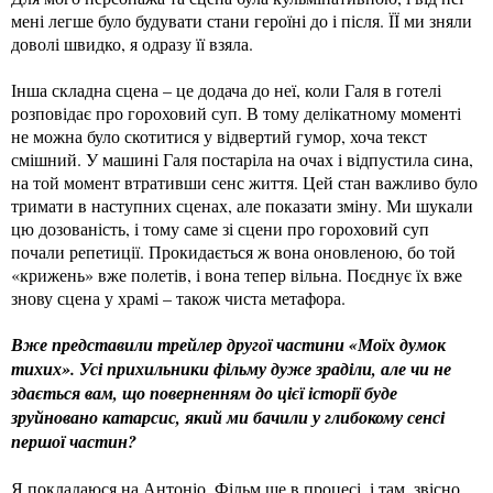
мені легше було будувати стани героїні до і після. ЇЇ ми зняли
доволі швидко, я одразу її взяла.
Інша складна сцена – це додача до неї, коли Галя в готелі
розповідає про гороховий суп. В тому делікатному моменті
не можна було скотитися у відвертий гумор, хоча текст
смішний. У машині Галя постаріла на очах і відпустила сина,
на той момент втративши сенс життя. Цей стан важливо було
тримати в наступних сценах, але показати зміну. Ми шукали
цю дозованість, і тому саме зі сцени про гороховий суп
почали репетиції. Прокидається ж вона оновленою, бо той
«крижень» вже полетів, і вона тепер вільна. Поєднує їх вже
знову сцена у храмі – також чиста метафора.
Вже представили трейлер другої частини «Моїх думок
тихих». Усі прихильники фільму дуже зраділи, але чи не
здається вам, що поверненням до цієї історії буде
зруйновано катарсис, який ми бачили у глибокому сенсі
першої частин?
Я покладаюся на Антоніо. Фільм ще в процесі, і там, звісно,