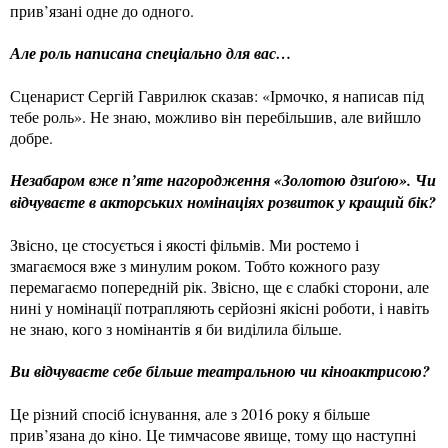
прив’язані одне до одного.
Але роль написана спеціально для вас…
Сценарист Сергій Гаврилюк сказав: «Ірмочко, я написав під
тебе роль». Не знаю, можливо він перебільшив, але вийшло
добре.
Незабаром вже п’яте нагородження «Золотою дзиґою». Чи
відчуваєте в акторських номінаціях розвиток у кращий бік?
Звісно, це стосується і якості фільмів. Ми ростемо і
змагаємося вже з минулим роком. Тобто кожного разу
перемагаємо попередній рік. Звісно, ще є слабкі сторони, але
нині у номінації потрапляють серйозні якісні роботи, і навіть
не знаю, кого з номінантів я би виділила більше.
Ви відчуваєте себе більше театральною чи кіноактрисою?
Це різний спосіб існування, але з 2016 року я більше
прив’язана до кіно. Це тимчасове явище, тому що наступні