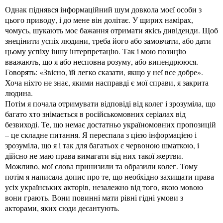
Однак піднявся інформаційний шум довкола моєї особи з
цього приводу, і до мене він долітає. У щирих намірах,
чомусь, шукають моє бажання отримати якісь дивіденди. Щоб
знецінити успіх людини, треба його або замовчати, або дати
цьому успіху іншу інтерпретацію. Так і мою позицію
вважають, що я або несповна розуму, або випендрююся.
Говорять: «Звісно, їй легко сказати, якщо у неї все добре».
Хоча ніхто не знає, якими насправді є мої справи, я закрита
людина.
Потім я почала отримувати відповіді від колег і зрозуміла, що
багато хто знімається в російськомовних серіалах від
безвиході. Те, що немає достатньо україномовних пропозицій
– це складне питання. Я переспала з цією інформацією і
зрозуміла, що я і так для багатьох є червоною шматкою, і
дійсно не маю права вимагати від них такої жертви.
Можливо, мої слова принизили та образили колег. Тому
потім я написала допис про те, що необхідно захищати права
усіх українських акторів, незалежно від того, якою мовою
вони грають. Вони повинні мати рівні гідні умови з
акторами, яких сюди десантують.