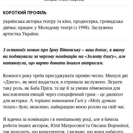
КОРОТКИЙ ПРОФІЛЬ
українська акторка театру та кіно, продюсерка, громадська
діячка; працює у Молодому театрі (з 1998). Заслужена
артистка України.
З останніх новин про Ірму Вітовську – ваш допис, в якому
ви подякували за чергову номінацію на «Золоту дзиґу», але
натякнули, що варто давати іншим актрисам.
Кожного року треба присуджувати премію чесно. Минулі дві
«Дзиги», як мені видається, я отримала заслужено. Зіграти
таку роль, як Баба Пріся, та ще й за умови обмеження для
висловлення емоцій через специфічний грим – це джекпот
для акторки. А торішнє виконання Галі у «Моїх думках
тихих» було, можливо, найкращою моєю роллю на свій час.
Я вдячна за номінацію і в нинішньому році, але я бачила
роботи інших акторок, Юлії Матросової та Оксани Вороніної,
так виходить, що конкуренток, і визнаю, що вони набагато