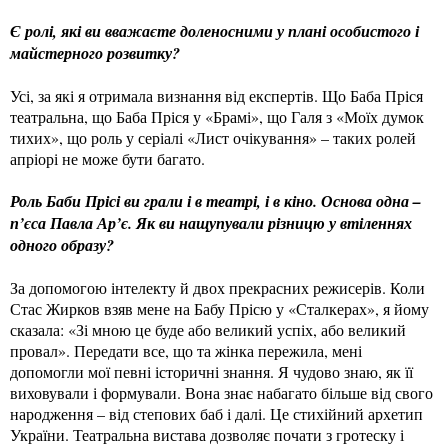
Є ролі, які ви вважаєте доленосними у плані особистого і
майстерного розвитку?
Усі, за які я отримала визнання від експертів. Що Баба Пріся
театральна, що Баба Пріся у «Брамі», що Галя з «Моїх думок
тихих», що роль у серіалі «Лист очікування» – таких ролей
апріорі не може бути багато.
Роль Баби Прісі ви грали і в театрі, і в кіно. Основа одна –
п’єса Павла Ар’є. Як ви нащупували різницю у втіленнях
одного образу?
За допомогою інтелекту й двох прекрасних режисерів. Коли
Стас Жирков взяв мене на Бабу Прісю у «Сталкерах», я йому
сказала: «Зі мною це буде або великий успіх, або великий
провал». Передати все, що та жінка пережила, мені
допомогли мої певні історичні знання. Я чудово знаю, як її
виховували і формували. Вона знає набагато більше від свого
народження – від степових баб і далі. Це стихійний архетип
України. Театральна вистава дозволяє почати з гротеску і