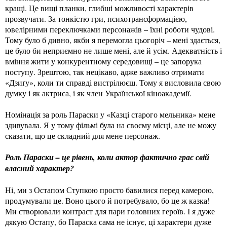
кращі. Це вищі планки, глибші можливості характерів
прозвучати. За тонкістю гри, психотрансформацією,
ювелірними переключками персонажів – їхні роботи чудові.
Тому було б дивно, якби я перемогла цьогоріч – мені здається,
це було би неприємно не лише мені, але й усім. Адекватність і
вміння жити у конкурентному середовищі – це запорука
поступу. Зрештою, так нецікаво, адже важливо отримати
«Дзиґу», коли ти справді вистрілюєш. Тому я висловила свою
думку і як актриса, і як член Української кіноакадемії.
Номінація за роль Параски у «Казці старого мельника» мене
здивувала. Я у тому фільмі була на своєму місці, але не можу
сказати, що це складний для мене персонаж.
Роль Параски – це рівень, коли актор фактично грає свій
власний характер?
Ні, ми з Остапом Ступкою просто бавилися перед камерою,
продумували це. Воно цього й потребувало, бо це ж казка!
Ми створювали контраст для пари головних героїв. І я дуже
дякую Остапу, бо Параска сама не існує, ці характери дуже