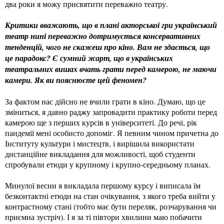
два роки я можу присвятити переважно театру.
Критики вважають, що в плані акторської гри український
театр нині переважно дотримується консервативних
тенденцій, чого не скажеш про кіно. Вам не здається, що
це парадокс? Є сумний жарт, що в українських
театральних вишах вчать грати перед камерою, не маючи
камери. Як ви пояснюєте цей феномен?
За фактом нас дійсно не вчили грати в кіно. Думаю, що це
зміниться, я давно раджу запровадити практику роботи перед
камерою ще з перших курсів в університеті. До речі, рік
пандемії мені особисто допоміг. Я певним чином причетна до
Інституту культури і мистецтв, і вирішила використати
дистанційне викладання для можливості, щоб студенти
спробували етюди у крупному і крупно-середньому планах.
Минулої весни я викладала першому курсу і виписала їм
безконтактні етюди на стан очікування, з якого треба вийти у
контрастному стані (тобто має бути переляк, розчарування чи
приємна зустріч). І я за ті півтори хвилини маю побачити