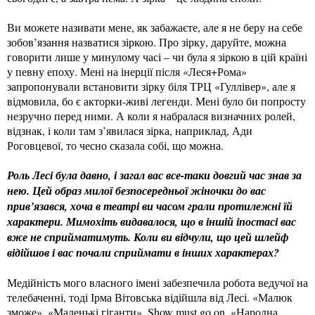
Ви можете називати мене, як забажаєте, але я не беру на себе
зобов’язання назватися зіркою. Про зірку, даруйте, можна
говорити лише у минулому часі – чи була я зіркою в цій країні
у певну епоху. Мені на інерції після «Леся+Рома»
запропонували встановити зірку біля ТРЦ «Гуллівер», але я
відмовила, бо є акторки-живі легенди. Мені було би попросту
незручно перед ними. А коли я набралася визначних ролей,
відзнак, і коли там з’явилася зірка, наприклад, Ади
Роговцевої, то чесно сказала собі, що можна.
Роль Лесі була давно, і загал вас все-таки довгий час знав за
нею. Цей образ милої безпосередньої жіночки до вас
прив’язався, хоча в театрі ви часом грали протилежні їй
характери. Мимохіть видавалося, що в іншій іпостасі вас
вже не сприйматимуть. Коли ви відчули, що цей шлейф
відійшов і вас почали сприймати в інших характерах?
Медійність мого власного імені забезпечила робота ведучої на
телебаченні, тоді Ірма Вітовська відійшла від Лесі. «Малюк
зможе», «Маленькі гіганти», Show must go on, «Народна