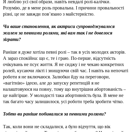
Я люблю усі свої образи, навіть невдалі ролі-калічки.
Розумію, де в мене роль провальна. І причини провальності
різні, це не завжди пов’язано з майстерністю.
Чи ваше становлення, як актриси супроводжувалося
жалем за певними ролями, які вам так і не довелося
зіграти?
Раніше я дуже хотіла певні ролі – так в усіх молодих акторів.
А зараз спокійна: що є, те і граю. По-перше, відсутність
очікувань не псує життя. Я не сиджу і не чекаю конкретних
ролей, кусаючи лікті і знищуючи свій час. І навіть на непочаті
роботи я не включаюся. Залюбки йду на переговори,
«вагітнію» ідеєю, але до запуску репетицій я не
налаштовуюся на повну, тому що внутрішня абортованість –
це найгірше. У молодості така абортивність була. В мене не
так багато часу залишилося, усі роботи треба зробити чітко.
Тобто ви раніше побивалися за певними ролями?
Так, коли вони не складалися, а було відчуття, що вік