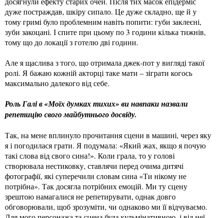
досягнули ефекту старих очей. Після тих масок епідерміс
дуже постраждав, шкіру сипало. Це дуже складно, ще й у
тому гримі було проблемним навіть попити: губи заклеєні,
зуби закоцані. І спите при цьому по 3 години кілька тижнів,
тому що до локації з готелю дві години.
Але я щаслива з того, що отримала джек-пот у вигляді такої
ролі. Я бажаю кожній акторці таке мати – зіграти когось
максимально далекого від себе.
Роль Галі в «Моїх думках тихих» ви навпаки назвали
репетицію свого майбутнього досвіду.
Так, на мене вплинуло прочитання сцени в машині, через яку
я і погодилася грати. Я подумала: «Який жах, якщо я почую
такі слова від свого сина!». Коли грала, то у голові
створювала нестиковку, ставлячи перед очима дитячі
фотографії, які суперечили словам сина «Ти нікому не
потрібна». Так досягла потрібних емоцій. Ми ту сцену
зрештою намагалися не репетирувати, однак довго
обговорювали, щоб зрозуміти, чи однаково ми її відчуваємо.
Для мого персонажа та сцена була кульмінативною, і від неї