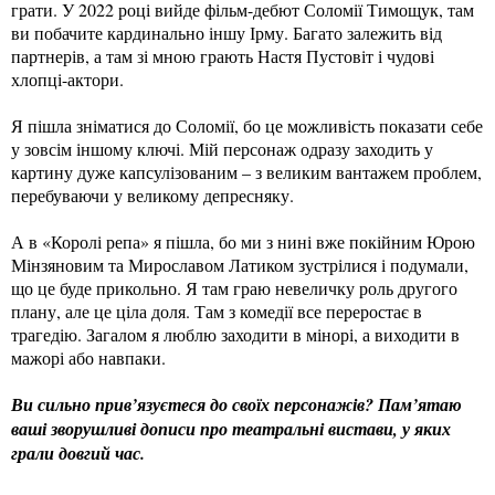
грати. У 2022 році вийде фільм-дебют Соломії Тимощук, там
ви побачите кардинально іншу Ірму. Багато залежить від
партнерів, а там зі мною грають Настя Пустовіт і чудові
хлопці-актори.
Я пішла зніматися до Соломії, бо це можливість показати себе
у зовсім іншому ключі. Мій персонаж одразу заходить у
картину дуже капсулізованим – з великим вантажем проблем,
перебуваючи у великому депресняку.
А в «Королі репа» я пішла, бо ми з нині вже покійним Юрою
Мінзяновим та Мирославом Латиком зустрілися і подумали,
що це буде прикольно. Я там граю невеличку роль другого
плану, але це ціла доля. Там з комедії все переростає в
трагедію. Загалом я люблю заходити в мінорі, а виходити в
мажорі або навпаки.
Ви сильно прив’язуєтеся до своїх персонажів? Пам’ятаю
ваші зворушливі дописи про театральні вистави, у яких
грали довгий час.