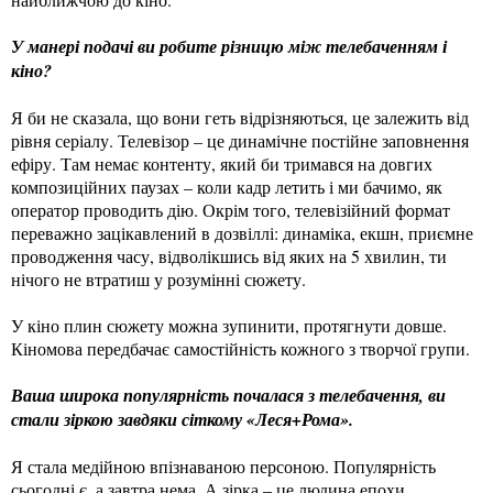
У манері подачі ви робите різницю між телебаченням і
кіно?
Я би не сказала, що вони геть відрізняються, це залежить від
рівня серіалу. Телевізор – це динамічне постійне заповнення
ефіру. Там немає контенту, який би тримався на довгих
композиційних паузах – коли кадр летить і ми бачимо, як
оператор проводить дію. Окрім того, телевізійний формат
переважно зацікавлений в дозвіллі: динаміка, екшн, приємне
проводження часу, відволікшись від яких на 5 хвилин, ти
нічого не втратиш у розумінні сюжету.
У кіно плин сюжету можна зупинити, протягнути довше.
Кіномова передбачає самостійність кожного з творчої групи.
Ваша широка популярність почалася з телебачення, ви
стали зіркою завдяки сіткому «Леся+Рома».
Я стала медійною впізнаваною персоною. Популярність
сьогодні є, а завтра нема. А зірка – це людина епохи.