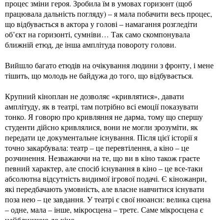
процес зміни героя. Зробила їм в умовах горизонт (щоб
працювала дальність погляду) – я мала побачити весь процес,
що відбувається в актора у голові – намагання розгледіти
об’єкт на горизонті, сумніви… Так само скомпонувала
ближній етюд, де інша амплітуда повороту голови.
Вийшло багато етюдів на очікування людини з фронту, і мене
тішить, що молодь не байдужа до того, що відбувається.
Крупний кіноплан не дозволяє «кривлятися», давати
амплітуду, як в театрі, там потрібно всі емоції показувати
тонко. Я говорю про кривляння не дарма, тому що спершу
студенти дійсно кривлялися, вони не могли зрозуміти, як
передати це документальне існування. Після цієї історії я
точно закарбувала: театр – це перевтілення, а кіно – це
розчинення. Незважаючи на те, що ви в кіно також граєте
певний характер, але спосіб існування в кіно – це все-таки
абсолютна відсутність видимої ігрової подачі. Є кіножанри,
які передбачають умовність, але власне навчитися існувати
поза нею – це завдання. У театрі є свої нюанси: велика сцена
– одне, мала – інше, мікросцена – третє. Саме мікросцена є
найближчою до кіно.