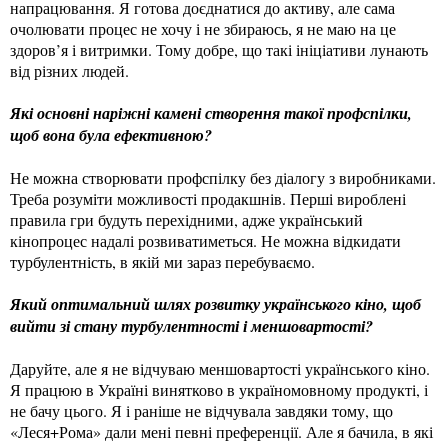
напрацювання. Я готова доєднатися до активу, але сама
очолювати процес не хочу і не збираюсь, я не маю на це
здоров’я і витримки. Тому добре, що такі ініціативи лунають
від різних людей.
Які основні наріжні камені створення такої профспілки,
щоб вона була ефективною?
Не можна створювати профспілку без діалогу з виробниками.
Треба розуміти можливості продакшнів. Перші вироблені
правила гри будуть перехідними, адже український
кінопроцес надалі розвиватиметься. Не можна відкидати
турбулентність, в якій ми зараз перебуваємо.
Який оптимальний шлях розвитку українського кіно, щоб
вийти зі стану турбулентності і меншовартості?
Даруйте, але я не відчуваю меншовартості українського кіно.
Я працюю в Україні винятково в україномовному продукті, і
не бачу цього. Я і раніше не відчувала завдяки тому, що
«Леся+Рома» дали мені певні преференції. Але я бачила, в які