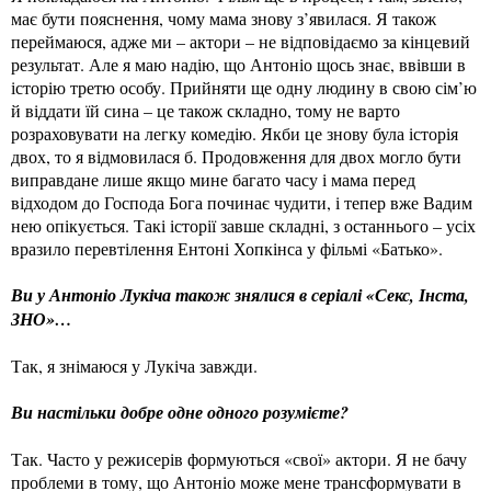
має бути пояснення, чому мама знову з’явилася. Я також
переймаюся, адже ми – актори – не відповідаємо за кінцевий
результат. Але я маю надію, що Антоніо щось знає, ввівши в
історію третю особу. Прийняти ще одну людину в свою сім’ю
й віддати їй сина – це також складно, тому не варто
розраховувати на легку комедію. Якби це знову була історія
двох, то я відмовилася б. Продовження для двох могло бути
виправдане лише якщо мине багато часу і мама перед
відходом до Господа Бога починає чудити, і тепер вже Вадим
нею опікується. Такі історії завше складні, з останнього – усіх
вразило перевтілення Ентоні Хопкінса у фільмі «Батько».
Ви у Антоніо Лукіча також знялися в серіалі «Секс, Інста,
ЗНО»…
Так, я знімаюся у Лукіча завжди.
Ви настільки добре одне одного розумієте?
Так. Часто у режисерів формуються «свої» актори. Я не бачу
проблеми в тому, що Антоніо може мене трансформувати в