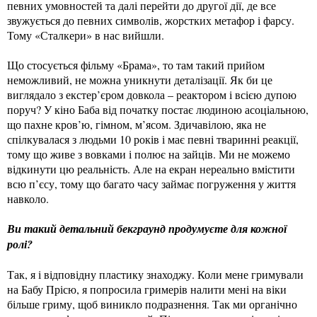
певних умовностей та далі перейти до другої дії, де все
звужується до певних символів, жорстких метафор і фарсу.
Тому «Сталкери» в нас вийшли.
Що стосується фільму «Брама», то там такий прийом
неможливий, не можна уникнути деталізації. Як би це
виглядало з екстер’єром довкола – реактором і всією дупою
поруч? У кіно Баба від початку постає людиною асоціальною,
що пахне кров’ю, гімном, м’ясом. Здичавілою, яка не
спілкувалася з людьми 10 років і має певні тваринні реакції,
тому що живе з вовками і полює на зайців. Ми не можемо
відкинути цю реальність. Але на екран нереально вмістити
всю п’єсу, тому що багато часу займає погруження у життя
навколо.
Ви такий детальний бекграунд продумуєте для кожної
ролі?
Так, я і відповідну пластику знаходжу. Коли мене гримували
на Бабу Прісю, я попросила гримерів налити мені на віки
більше гриму, щоб виникло подразнення. Так ми органічно