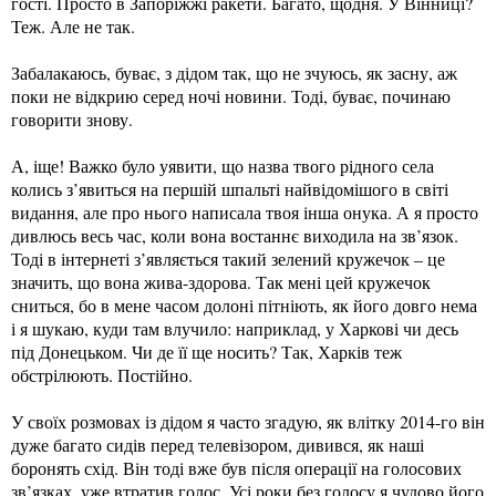
гості. Просто в Запоріжжі ракети. Багато, щодня. У Вінниці?
Теж. Але не так.
Забалакаюсь, буває, з дідом так, що не зчуюсь, як засну, аж
поки не відкрию серед ночі новини. Тоді, буває, починаю
говорити знову.
А, іще! Важко було уявити, що назва твого рідного села
колись з’явиться на першій шпальті найвідомішого в світі
видання, але про нього написала твоя інша онука. А я просто
дивлюсь весь час, коли вона востаннє виходила на зв’язок.
Тоді в інтернеті з’являється такий зелений кружечок – це
значить, що вона жива-здорова. Так мені цей кружечок
сниться, бо в мене часом долоні пітніють, як його довго нема
і я шукаю, куди там влучило: наприклад, у Харкові чи десь
під Донецьком. Чи де її ще носить? Так, Харків теж
обстрілюють. Постійно.
У своїх розмовах із дідом я часто згадую, як влітку 2014-го він
дуже багато сидів перед телевізором, дивився, як наші
боронять схід. Він тоді вже був після операції на голосових
зв’язках, уже втратив голос. Усі роки без голосу я чудово його