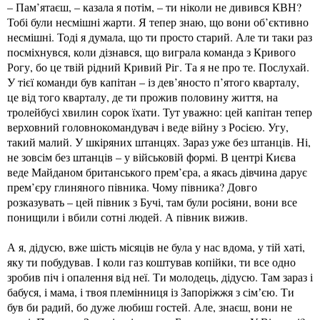
– Пам’ятаєш, – казала я потім, – ти ніколи не дивився КВН?
Тобі були несмішні жарти. Я тепер знаю, що вони об’єктивно
несмішні. Тоді я думала, що ти просто старий. Але ти таки раз
посміхнувся, коли дізнався, що виграла команда з Кривого
Рогу, бо це твій рідний Кривий Ріг. Та я не про те. Послухай.
У тієї команди був капітан – із дев’яносто п’ятого кварталу,
це від того кварталу, де ти прожив половину життя, на
тролейбусі хвилин сорок їхати. Тут уважно: цей капітан тепер
верховний головнокомандувач і веде війну з Росією. Угу,
такий малий. У шкіряних штанцях. Зараз уже без штанців. Ні,
не зовсім без штанців – у військовій формі. В центрі Києва
веде Майданом британського прем’єра, а якась дівчина дарує
прем’єру глиняного півника. Чому півника? Довго
розказувать – цей півник з Бучі, там були росіяни, вони все
понищили і вбили сотні людей. А півник вижив.
А я, дідусю, вже шість місяців не була у нас вдома, у тій хаті,
яку ти побудував. І коли газ коштував копійки, ти все одно
зробив піч і опалення від неї. Ти молодець, дідусю. Там зараз і
бабуся, і мама, і твоя племінниця із Запоріжжя з сімʼєю. Ти
був би радий, бо дуже любиш гостей. Але, знаєш, вони не