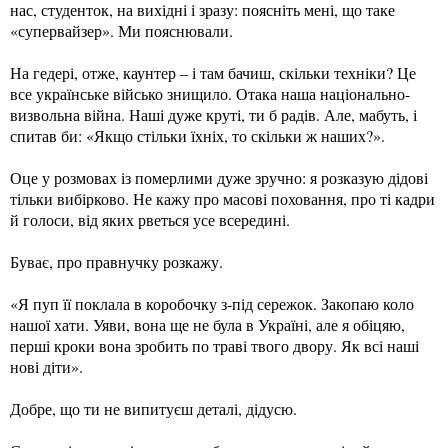
нас, студенток, на вихідні і зразу: поясніть мені, що таке
«супервайзер». Ми пояснювали.
На гедері, отже, каунтер – і там бачиш, скільки техніки? Це
все українське військо знищило. Отака наша національно-
визвольна війна. Наші дуже круті, ти б радів. Але, мабуть, і
спитав би: «Якщо стільки їхніх, то скільки ж наших?».
Оце у розмовах із померлими дуже зручно: я розказую дідові
тільки вибірково. Не кажу про масові поховання, про ті кадри
й голоси, від яких рветься усе всередині.
Буває, про правнучку розкажу.
«Я пуп її поклала в коробочку з-під сережок. Закопаю коло
нашої хати. Уяви, вона ще не була в Україні, але я обіцяю,
перші кроки вона зробить по траві твого двору. Як всі наші
нові діти».
Добре, що ти не випитуєш деталі, дідусю.