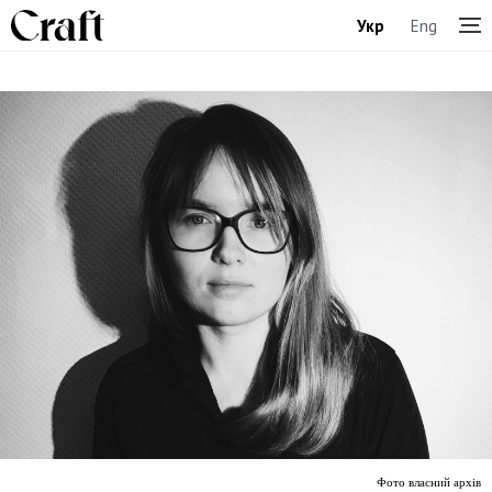
Укр
Eng
Фото власний архів