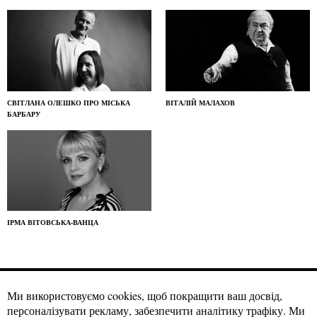
СВІТЛАНА ОЛЕШКО ПРО МІСЬКА
ВІТАЛІЙ МАЛАХОВ
БАРБАРУ
ІРМА ВІТОВСЬКА-ВАНЦА
Ми використовуємо cookies, щоб покращити ваш досвід,
персоналізувати рекламу, забезпечити аналітику трафіку. Ми
Матеріали craftmagazine.net можна використовувати за вільною