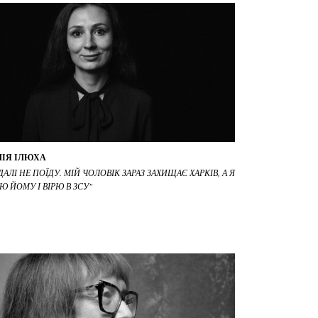
ІЯ ІЛЮХА
 ДАЛІ НЕ ПОЇДУ. МІЙ ЧОЛОВІК ЗАРАЗ ЗАХИЩАЄ ХАРКІВ, А Я
РЮ ЙОМУ І ВІРЮ В ЗСУ"