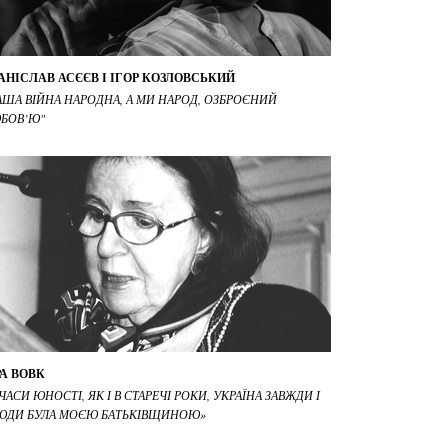
АНІСЛАВ АСЄЄВ І ІГОР КОЗЛОВСЬКИЙ
АША ВІЙНА НАРОДНА, А МИ НАРОД, ОЗБРОЄНИЙ
БОВ’Ю"
РА ВОВК
 ЧАСИ ЮНОСТІ, ЯК І В СТАРЕЧІ РОКИ, УКРАЇНА ЗАВЖДИ І
ЮДИ БУЛА МОЄЮ БАТЬКІВЩИНОЮ»