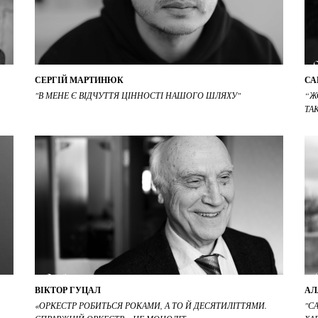
СЕРГІЙ МАРТИНЮК
СА
"В МЕНЕ Є ВІДЧУТТЯ ЦІННОСТІ НАШОГО ШЛЯХУ"
“Ж
ТА
ВІКТОР ГУЦАЛ
АЛ
«ОРКЕСТР РОБИТЬСЯ РОКАМИ, А ТО Й ДЕСЯТИЛІТТЯМИ.
"С